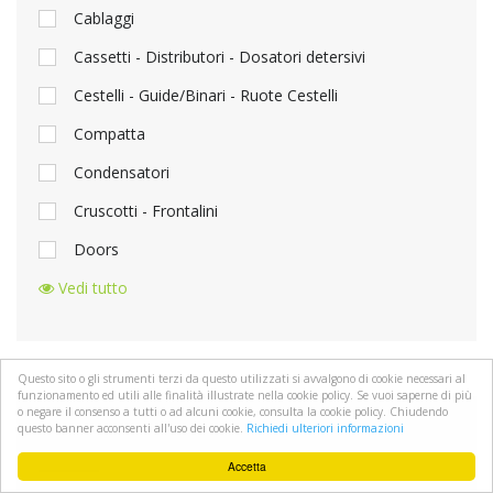
Cablaggi
Cassetti - Distributori - Dosatori detersivi
Cestelli - Guide/Binari - Ruote Cestelli
Compatta
Condensatori
Cruscotti - Frontalini
Doors
Vedi tutto
Questo sito o gli strumenti terzi da questo utilizzati si avvalgono di cookie necessari al
funzionamento ed utili alle finalità illustrate nella cookie policy. Se vuoi saperne di più
o negare il consenso a tutti o ad alcuni cookie, consulta la cookie policy. Chiudendo
questo banner acconsenti all'uso dei cookie.
Richiedi ulteriori informazioni
MARCHIO
Accetta