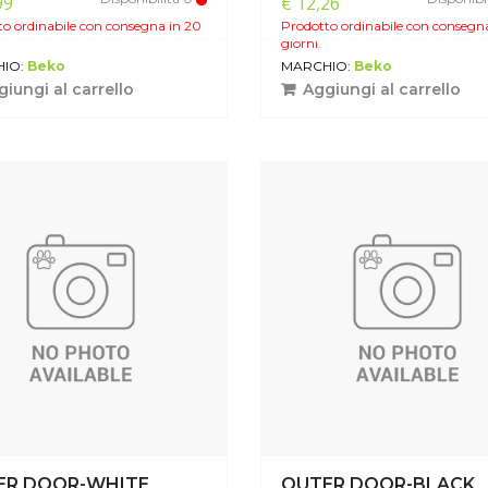
99
€ 12,26
o ordinabile con consegna in 20
Prodotto ordinabile con consegn
giorni.
IO:
Beko
MARCHIO:
Beko
iungi al carrello
Aggiungi al carrello
ER DOOR-WHITE
OUTER DOOR-BLACK