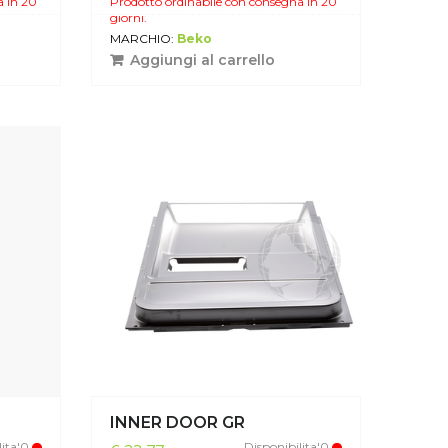
a in 20
Prodotto ordinabile con consegna in 20
giorni.
MARCHIO:
Beko
Aggiungi al carrello
INNER DOOR GR
lita'0
Disponibilita'0