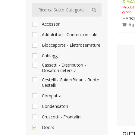
€ 42,
Prodott
giorni.
MARCH
Accessori
Agg
Addolcitori - Contenitori sale
Bloccaporte - Elettroserrature
Cablaggi
Cassetti - Distributori -
Dosatori detersivi
Cestelli - Guide/Binari - Ruote
Cestelli
Compatta
Condensatori
Cruscotti - Frontalini
Doors
OUT