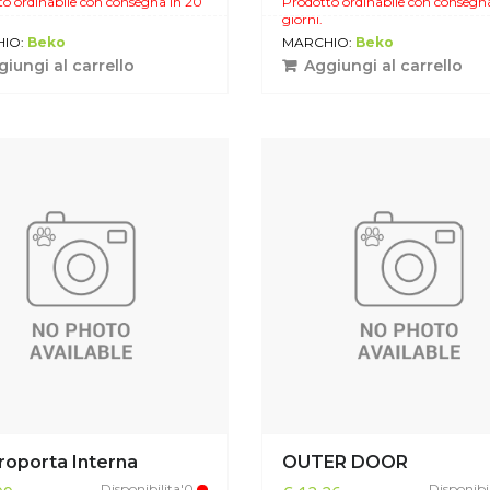
o ordinabile con consegna in 20
Prodotto ordinabile con consegn
giorni.
IO:
Beko
MARCHIO:
Beko
iungi al carrello
Aggiungi al carrello
roporta Interna
OUTER DOOR
Disponibilita'0
Disponibi