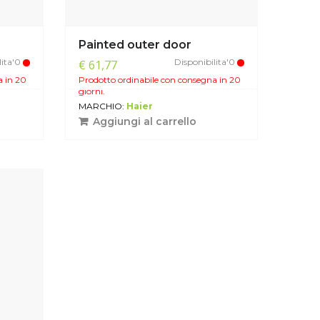
Painted outer door
lita'0
Disponibilita'0
€ 61,77
a in 20
Prodotto ordinabile con consegna in 20
giorni.
MARCHIO:
Haier
Aggiungi al carrello