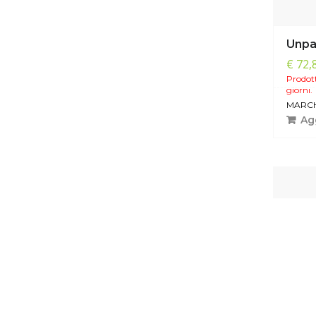
Unpa
€ 72,
Prodott
giorni.
MARCH
Agg