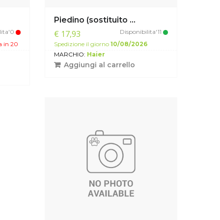
Piedino (sostituito ...
lita'0
Disponibilita'11
€ 17,93
a in 20
Spedizione il giorno
10/08/2026
MARCHIO:
Haier
Aggiungi al carrello