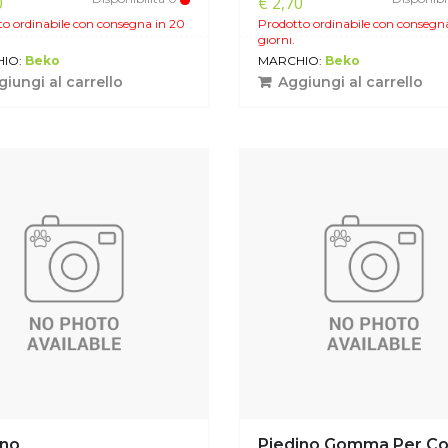
0
€ 2,70
o ordinabile con consegna in 20
Prodotto ordinabile con consegn
giorni.
IO:
Beko
MARCHIO:
Beko
iungi al carrello
Aggiungi al carrello
ino
Piedino Gomma Per Co.