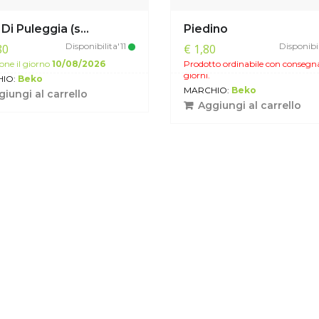
 Di Puleggia (s...
Piedino
Disponibilita'11
Disponibi
80
€ 1,80
one il giorno
10/08/2026
Prodotto ordinabile con consegn
giorni.
IO:
Beko
MARCHIO:
Beko
iungi al carrello
Aggiungi al carrello