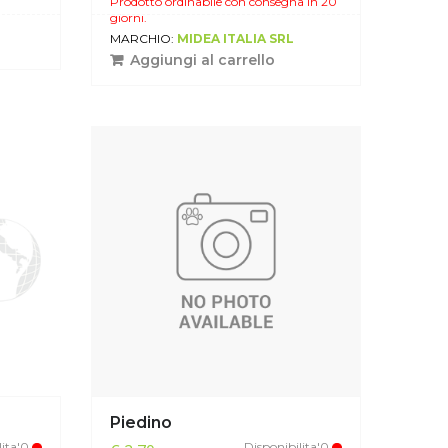
Prodotto ordinabile con consegna in 20
giorni.
MARCHIO:
MIDEA ITALIA SRL
Aggiungi al carrello
Piedino
lita'0
Disponibilita'0