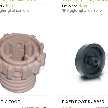
one il giorno
10/08/2026
Spedizione il giorno
10/08/2026
IO:
Haier
MARCHIO:
Haier
iungi al carrello
Aggiungi al carrello
STIC FOOT
FIXED FOOT RUBBER
Disponibilita'0
Disponibi