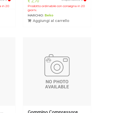
€ 2,70
a in 20
Prodotto ordinabile con consegna in 20
giorni.
MARCHIO:
Beko
Aggiungi al carrello
..
Gommino Compressore