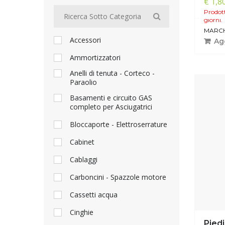
€ 1,8
Prodott
giorni.
MARCH
Accessori
Agg
Ammortizzatori
Anelli di tenuta - Corteco -
Paraolio
Basamenti e circuito GAS
completo per Asciugatrici
Bloccaporte - Elettroserrature
Cabinet
Cablaggi
Carboncini - Spazzole motore
Cassetti acqua
Cinghie
Pied