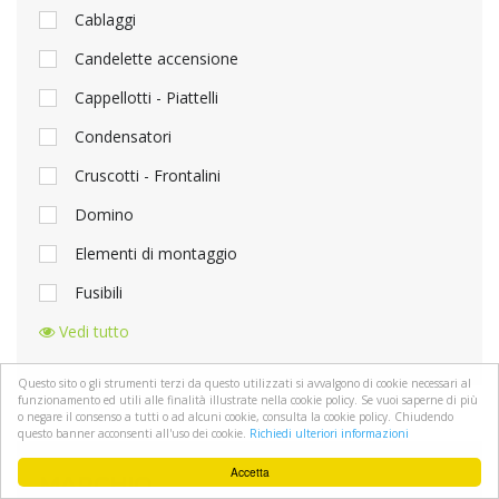
Cablaggi
Candelette accensione
Cappellotti - Piattelli
Condensatori
Cruscotti - Frontalini
Domino
Elementi di montaggio
Fusibili
Vedi tutto
Questo sito o gli strumenti terzi da questo utilizzati si avvalgono di cookie necessari al
funzionamento ed utili alle finalità illustrate nella cookie policy. Se vuoi saperne di più
o negare il consenso a tutti o ad alcuni cookie, consulta la cookie policy. Chiudendo
questo banner acconsenti all'uso dei cookie.
Richiedi ulteriori informazioni
Accetta
MARCHIO