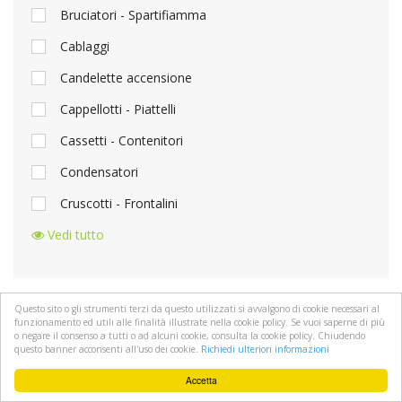
Bruciatori - Spartifiamma
Cablaggi
Candelette accensione
Cappellotti - Piattelli
Cassetti - Contenitori
Condensatori
Cruscotti - Frontalini
Vedi tutto
Questo sito o gli strumenti terzi da questo utilizzati si avvalgono di cookie necessari al
funzionamento ed utili alle finalità illustrate nella cookie policy. Se vuoi saperne di più
o negare il consenso a tutti o ad alcuni cookie, consulta la cookie policy. Chiudendo
questo banner acconsenti all'uso dei cookie.
Richiedi ulteriori informazioni
MARCHIO
Accetta