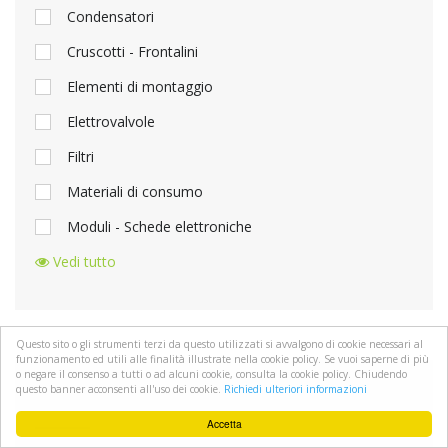
Condensatori
Cruscotti - Frontalini
Elementi di montaggio
Elettrovalvole
Filtri
Materiali di consumo
Moduli - Schede elettroniche
Vedi tutto
Questo sito o gli strumenti terzi da questo utilizzati si avvalgono di cookie necessari al
funzionamento ed utili alle finalità illustrate nella cookie policy. Se vuoi saperne di più
o negare il consenso a tutti o ad alcuni cookie, consulta la cookie policy. Chiudendo
questo banner acconsenti all'uso dei cookie.
Richiedi ulteriori informazioni
MARCHIO
Accetta