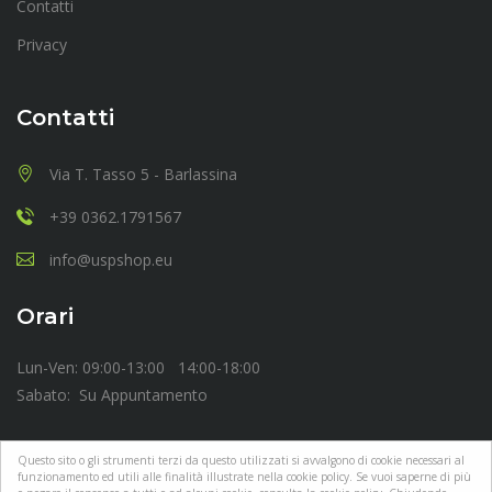
Contatti
Privacy
Contatti
Via T. Tasso 5 - Barlassina
+39 0362.1791567
info@uspshop.eu
Orari
Lun-Ven: 09:00-13:00 14:00-18:00
Sabato: Su Appuntamento
Questo sito o gli strumenti terzi da questo utilizzati si avvalgono di cookie necessari al
funzionamento ed utili alle finalità illustrate nella cookie policy. Se vuoi saperne di più