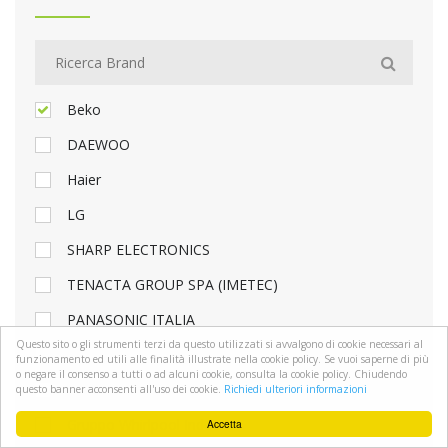
Beko
DAEWOO
Haier
LG
SHARP ELECTRONICS
TENACTA GROUP SPA (IMETEC)
PANASONIC ITALIA
Questo sito o gli strumenti terzi da questo utilizzati si avvalgono di cookie necessari al
ELICA
funzionamento ed utili alle finalità illustrate nella cookie policy. Se vuoi saperne di più
o negare il consenso a tutti o ad alcuni cookie, consulta la cookie policy. Chiudendo
SAMSUNG ELECTRONICS
questo banner acconsenti all'uso dei cookie.
Richiedi ulteriori informazioni
Gruppo Whirlpool Indesit
Accetta