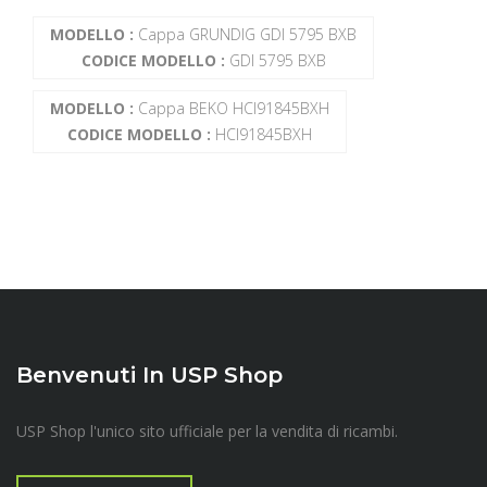
MODELLO :
Cappa GRUNDIG GDI 5795 BXB
CODICE MODELLO :
GDI 5795 BXB
MODELLO :
Cappa BEKO HCI91845BXH
CODICE MODELLO :
HCI91845BXH
Benvenuti In USP Shop
USP Shop l'unico sito ufficiale per la vendita di ricambi.