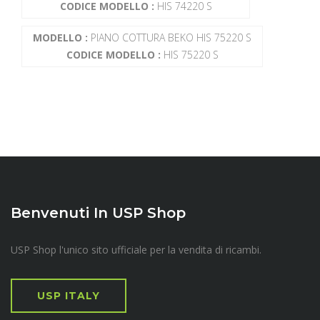
CODICE MODELLO :
HIS 74220 S
MODELLO :
PIANO COTTURA BEKO HIS 75220 S
CODICE MODELLO :
HIS 75220 S
Benvenuti In USP Shop
USP Shop l'unico sito ufficiale per la vendita di ricambi.
USP ITALY