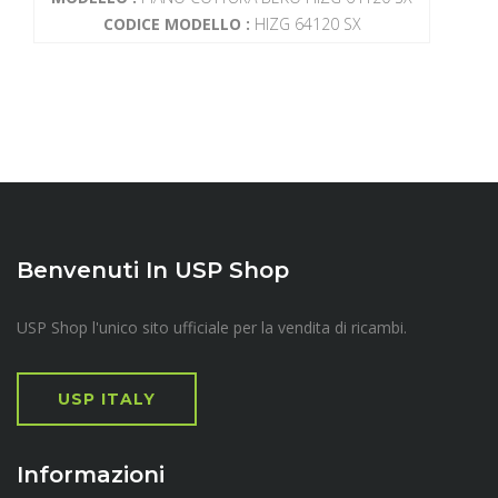
CODICE MODELLO :
HIZG 64120 SX
Benvenuti In USP Shop
USP Shop l'unico sito ufficiale per la vendita di ricambi.
USP ITALY
Informazioni