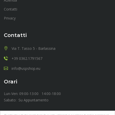
Azienda
Contatti
Privacy
Contatti
Via T. Tasso 5 - Barlassina
+39 0362.1791567
info@uspshop.eu
Orari
Lun-Ven: 09:00-13:00 14:00-18:00
Sabato: Su Appuntamento