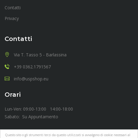
Contatti
Privacy
Contatti
Via T. Tasso 5 - Barlassina
+39 0362.1791567
info@uspshop.eu
Orari
Lun-Ven: 09:00-13:00 14:00-18:00
Sabato: Su Appuntamento
Questo sito o gli strumenti terzi da questo utilizzati si avvalgono di cookie necessari al