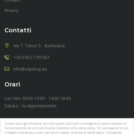
Privacy
Contatti
Via T. Tasso 5 - Barlassina
+39 0362.1791567
info@uspshop.eu
Orari
Lun-Ven: 09:00-13:00 14:00-18:00
Sabato: Su Appuntamento
Questo sito o gli strumenti terzi da questo utilizzati si avvalgono di cookie necessari al
funzionamento ed utili alle finalità illustrate nella cookie policy. Se vuoi saperne di più
o negare il consenso a tutti o ad alcuni cookie, consulta la cookie policy. Chiudendo