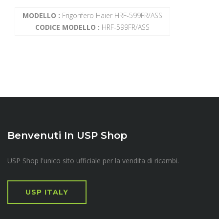
MODELLO :
Frigorifero Haier HRF-599FR/ASS
CODICE MODELLO :
HRF-599FR/ASS
Benvenuti In USP Shop
USP Shop l'unico sito ufficiale per la vendita di ricambi.
USP ITALY