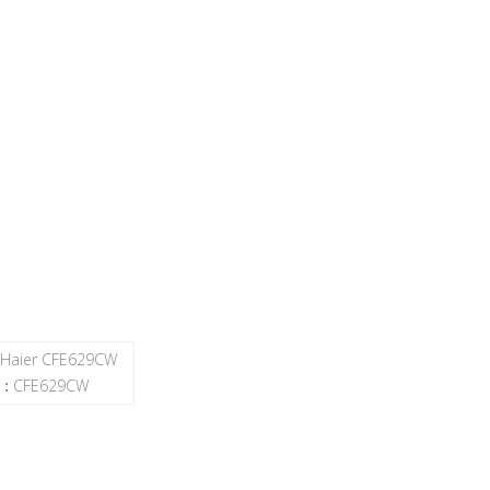
o Haier CFE629CW
:
CFE629CW