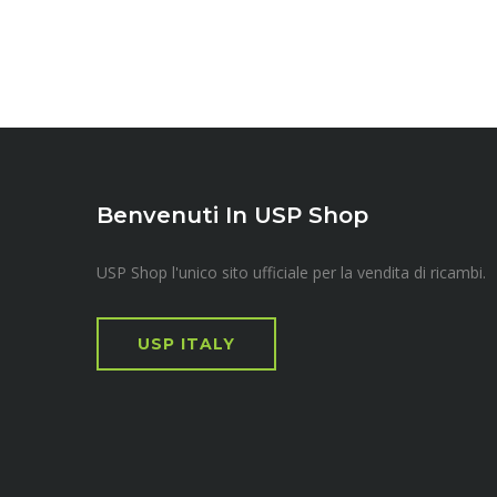
Benvenuti In USP Shop
USP Shop l'unico sito ufficiale per la vendita di ricambi.
USP ITALY