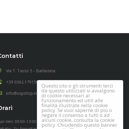
Contatti
Via T. Tasso 5 - Barlassina
+39 0362.1791567
Questo sito o gli strumenti terzi
da questo utilizzati si avvalgono
info@uspshop.eu
di cookie necessari al
funzionamento ed utili alle
finalità illustrate nella cookie
Orari
policy. Se vuoi saperne di più o
negare il consenso a tutti o ad
alcuni cookie, consulta la cookie
un-Ven: 09:00-13:00 14:00-18:00
policy. Chiudendo questo banner
abato: Su Appuntamento