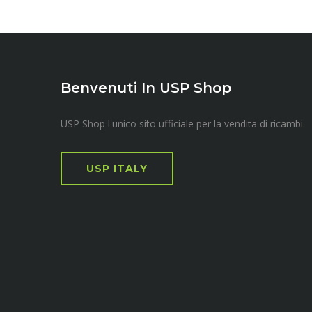
Benvenuti In USP Shop
USP Shop l'unico sito ufficiale per la vendita di ricambi.
USP ITALY