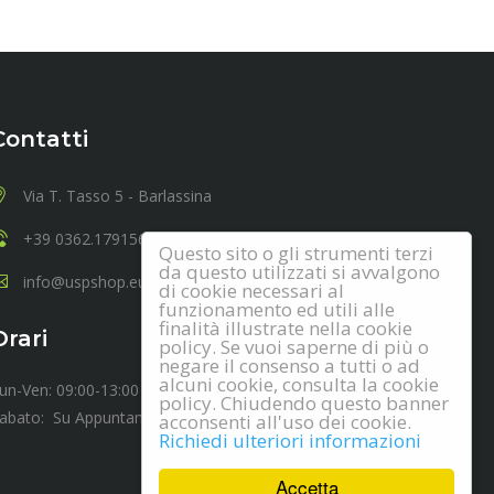
Contatti
Via T. Tasso 5 - Barlassina
+39 0362.1791567
Questo sito o gli strumenti terzi
da questo utilizzati si avvalgono
info@uspshop.eu
di cookie necessari al
funzionamento ed utili alle
finalità illustrate nella cookie
Orari
policy. Se vuoi saperne di più o
negare il consenso a tutti o ad
alcuni cookie, consulta la cookie
un-Ven: 09:00-13:00 14:00-18:00
policy. Chiudendo questo banner
abato: Su Appuntamento
acconsenti all'uso dei cookie.
Richiedi ulteriori informazioni
Accetta