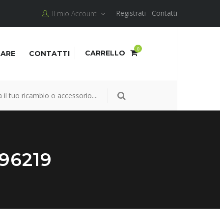
Registrati
Contatti
Il mio Account
0
CARRELLO
NARE
CONTATTI
96219