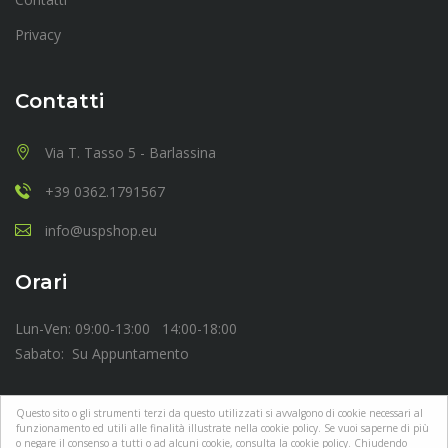
Privacy
Contatti
Via T. Tasso 5 - Barlassina
+39 0362.1791567
info@uspshop.eu
Orari
Lun-Ven: 09:00-13:00 14:00-18:00
Sabato: Su Appuntamento
Questo sito o gli strumenti terzi da questo utilizzati si avvalgono di cookie necessari al
funzionamento ed utili alle finalità illustrate nella cookie policy. Se vuoi saperne di più
o negare il consenso a tutti o ad alcuni cookie, consulta la cookie policy. Chiudendo