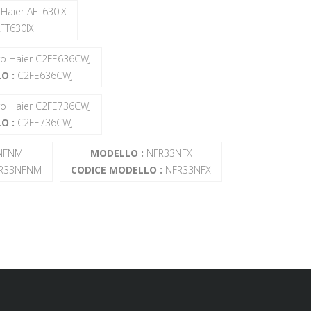
 Haier AFT630IX
FT630IX
ero Haier C2FE636CWJ
O :
C2FE636CWJ
ero Haier C2FE736CWJ
O :
C2FE736CWJ
NFNM
MODELLO :
NFR33NFX
R33NFNM
CODICE MODELLO :
NFR33NFX