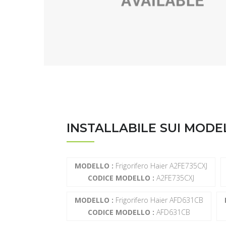
INSTALLABILE SUI MODE
MODELLO :
Frigorifero Haier A2FE735CXJ
CODICE MODELLO :
A2FE735CXJ
MODELLO :
Frigorifero Haier AFD631CB
CODICE MODELLO :
AFD631CB