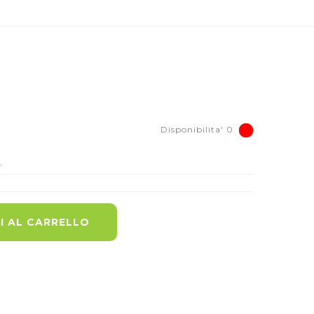
Disponibilita' 0
.
I AL CARRELLO