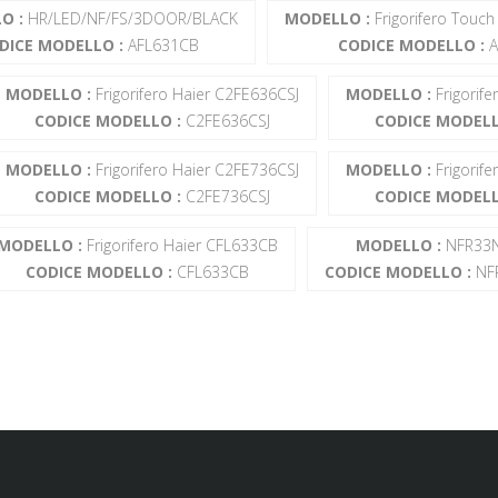
O :
HR/LED/NF/FS/3DOOR/BLACK
MODELLO :
Frigorifero Touch
DICE MODELLO :
AFL631CB
CODICE MODELLO :
A
MODELLO :
Frigorifero Haier C2FE636CSJ
MODELLO :
Frigorif
CODICE MODELLO :
C2FE636CSJ
CODICE MODELL
MODELLO :
Frigorifero Haier C2FE736CSJ
MODELLO :
Frigorif
CODICE MODELLO :
C2FE736CSJ
CODICE MODELL
MODELLO :
Frigorifero Haier CFL633CB
MODELLO :
NFR33
CODICE MODELLO :
CFL633CB
CODICE MODELLO :
NF