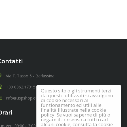
Contatti
Via T. Tasso 5 - Barlassina
+39 0362.1791567
Questo sito o gli strumenti terzi
da questo utilizzati si avvalgono
info@uspshop.eu
di cookie necessari al
funzionamento ed utili alle
finalità illustrate nella cookie
Orari
policy. Se vuoi saperne di più o
negare il consenso a tutti o ad
alcuni cookie, consulta la cookie
un-Ven: 09:00-13:00 14:00-18:00