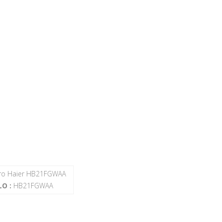
ero Haier HB21FGWAA
O :
HB21FGWAA