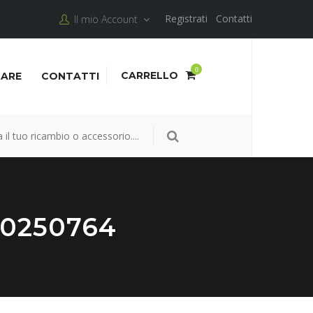
Registrati
Contatti
Il mio Account
0
CARRELLO
NARE
CONTATTI
50250764