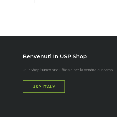
Benvenuti In USP Shop
USP Shop l'unico sito ufficiale per la vendita di ricambi.
USP ITALY