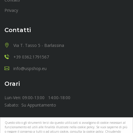
Privacy
Contatti
Via T. Tasso 5 - Barlassina
+39 0362.1791567
info@uspshop.eu
Orari
Lun-Ven: 09:00-13:00 14:00-18:00
Sabato: Su Appuntamento
Questo sito o gli strumenti terzi da questo utilizzati si avvalgono di cookie necessari al
funzionamento ed utili alle finalità illustrate nella cookie policy. Se vuoi saperne di più
o negare il consenso a tutti o ad alcuni cookie, consulta la cookie policy. Chiudendo